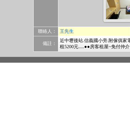
聯絡人：
王先生
近中壢後站.信義國小旁.附傢俱家電.
備註：
租5200元.....●●房客租屋~免付仲