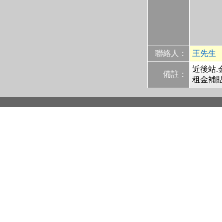
聯絡人：
王先生
近後站.
備註：
租金補貼.