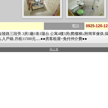
電話：
0925-120-12
金陵路三段旁.3房1廳1衛1陽台.公寓4樓3房(爬樓梯).附簡單傢俱.
入戶籍.月租11500元.....●●房客租屋~免付仲介費●●
回上頁