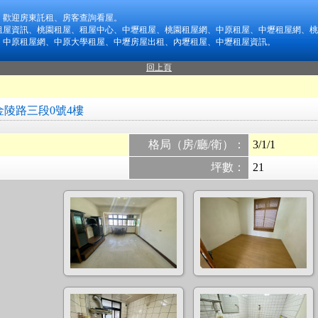
，歡迎房東託租、房客查詢看屋。
租屋資訊、桃園租屋、租屋中心、中壢租屋、桃園租屋網、中原租屋、中壢租屋網、桃
、中原租屋網、中原大學租屋、中壢房屋出租、內壢租屋、中壢租屋資訊。
回上頁
金陵路三段0號4樓
格局（房/廳/衛）：
3/1/1
坪數：
21