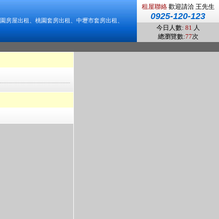
租屋聯絡
歡迎請洽 王先生
0925-120-123
園房屋出租、桃園套房出租、中壢市套房出租、
今日人數:
81
人
總瀏覽數:
77
次