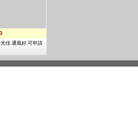
3
採光佳.通風好.可申請